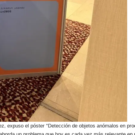
, expuso el póster “Detección de objetos anómalos en proce
rda un problema que hoy es cada vez más relevante en min