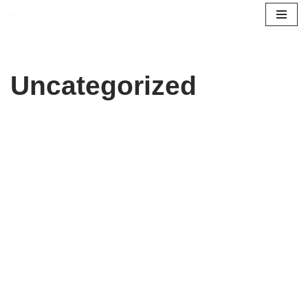
Saltar
al
contenido
Uncategorized